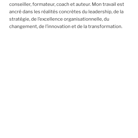
conseiller, formateur, coach et auteur. Mon travail est
ancré dans les réalités concrètes du leadership, de la
stratégie, de l’excellence organisationnelle, du
changement, de l’innovation et de la transformation.
Aujourd’hui, je partage mon temps entre
l’enseignement aux cadres et dirigeants, les mandats-
conseils, les conférences et le coaching, ainsi que le
développement continu d’idées, de cadres de
référence et d’outils visant à aider les leaders à bâtir
des organisations plus performantes.
Je suis également l’auteur de deux ouvrages en
management, dont mon plus récent :
XO (Excellence
Organisationnelle) :
Le guide du leader pour atteindre
la clarté stratégique, favoriser l’alignement des
équipes et assurer une réussite durable.
Originaire du Nord-du-Québec, j’ai fait de Montréal